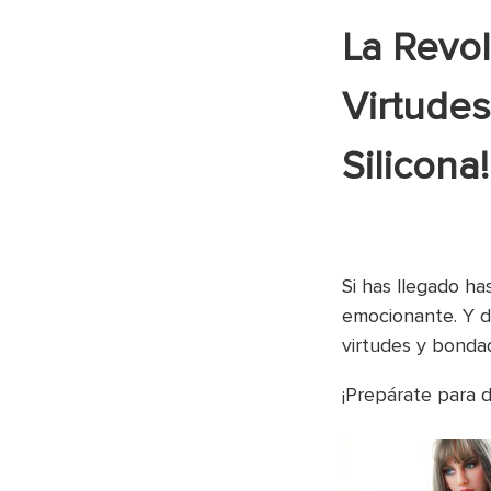
La Revol
Virtude
Silicona!
Si has llegado h
emocionante. Y dé
virtudes y bond
¡Prepárate para d