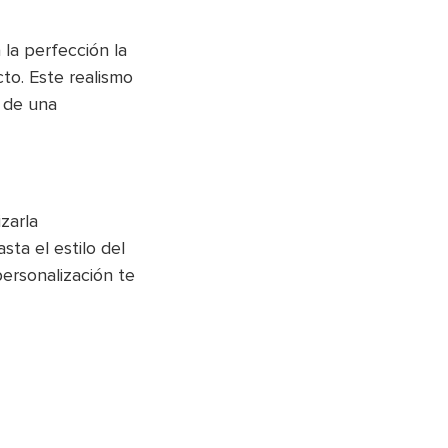
 la perfección la
cto. Este realismo
r de una
zarla
sta el estilo del
personalización te