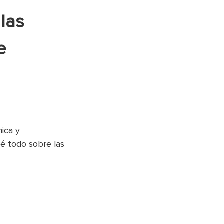
 las
e
ica y
ré todo sobre las