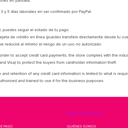
ones en pantalla.
3 y 5 días laborales en ser confirmado por PayPal.
l, puedes seguir el estado de tu pago.
rjeta de crédito en línea (puedes transferir directamente desde tu cue
que reducirá al mínimo el riesgo de un uso no autorizado.
order to accept credit card payments, the store complies with the indus
d Visa) to protect the buyers from cardholder information theft.
e and retention of any credit card information is limited to what is requ
authorized and trained to use it for the business purposes.
NEED SOME HELP?
E PAGO
QUIÉNES SOMOS