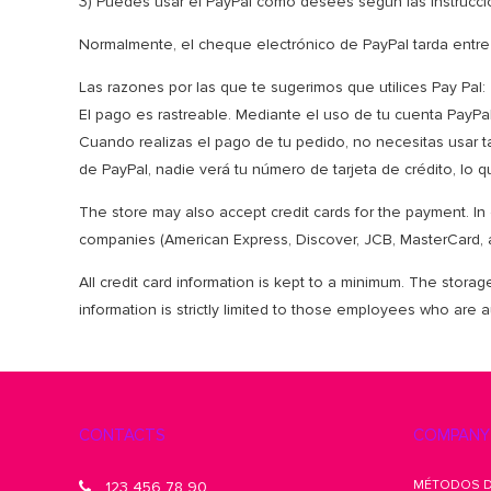
3) Puedes usar el PayPal como desees según las instrucci
Normalmente, el cheque electrónico de PayPal tarda entre 
Las razones por las que te sugerimos que utilices Pay Pal:
El pago es rastreable. Mediante el uso de tu cuenta PayPa
Cuando realizas el pago de tu pedido, no necesitas usar ta
de PayPal, nadie verá tu número de tarjeta de crédito, lo 
The store may also accept credit cards for the payment. In 
companies (American Express, Discover, JCB, MasterCard, an
All credit card information is kept to a minimum. The storag
information is strictly limited to those employees who are 
CONTACTS
COMPANY
MÉTODOS D
123 456 78 90