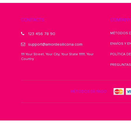
CONTACTS
COMPANY
MÉTODOS D
123 456 78 90
ENVÍOS Y 
support@amordesilicona.com
111 Your Street, Your City, Your State 11111, Your
POLÍTICA D
Country
PREGUNTAS
MÉTODOS DE PAGO: